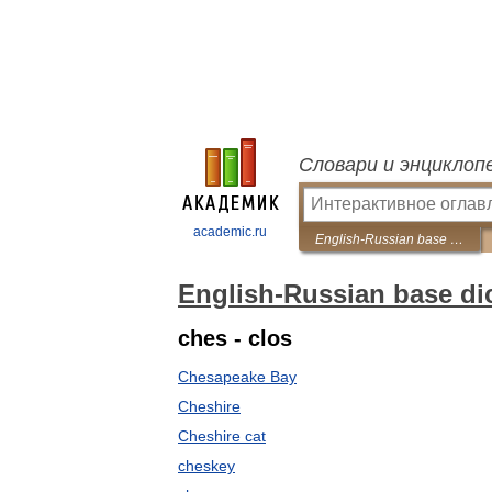
Словари и энциклоп
academic.ru
English-Russian base dictionary
English-Russian base di
ches - clos
Chesapeake Bay
Cheshire
Cheshire cat
cheskey