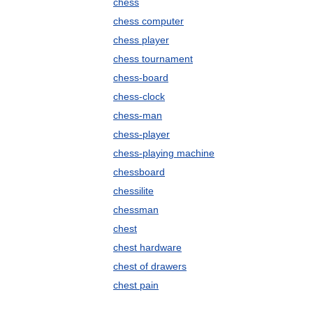
chess
chess computer
chess player
chess tournament
chess-board
chess-clock
chess-man
chess-player
chess-playing machine
chessboard
chessilite
chessman
chest
chest hardware
chest of drawers
chest pain