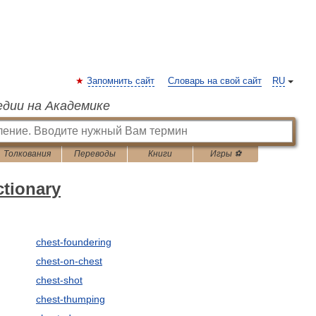
Запомнить сайт
Словарь на свой сайт
RU
едии на Академике
Толкования
Переводы
Книги
Игры ⚽
ctionary
chest-foundering
chest-on-chest
chest-shot
chest-thumping